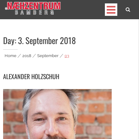
Skip
to
content
Nähzentrum Bamberg
Familientradition seit 1925
Day:
3. September 2018
Home
|
2018
|
September
|
03
ALEXANDER HOLZSCHUH