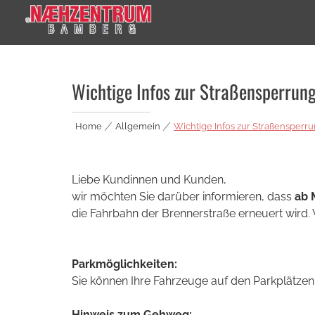
Skip
to
content
Nähzentrum Bamberg
Familientradition seit 1925
Wichtige Infos zur Straßensperrun
Home
|
Allgemein
|
Wichtige Infos zur Straßensperr
Liebe Kundinnen und Kunden,
wir möchten Sie darüber informieren, dass
ab 
die Fahrbahn der Brennerstraße erneuert wird. W
Parkmöglichkeiten:
Sie können Ihre Fahrzeuge auf den Parkplätzen 
Hinweis zum Gehweg: